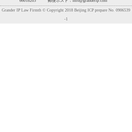
66018203
郵便ポスト：info@granderip.com
Grander IP Law Firmth © Copyright 2018 Beijing ICP prepare No. 0906539
-1