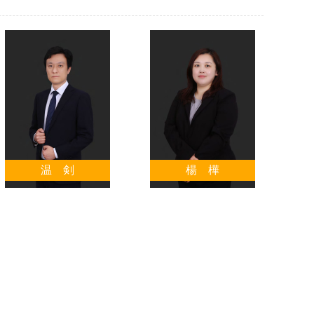
温 剣
楊 樺