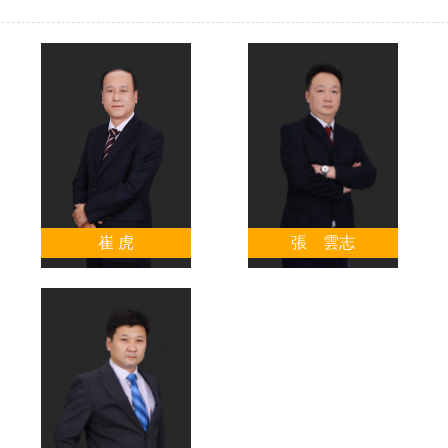
崔 虎
張 雲志